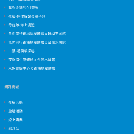
我與企鵝的0.1毫米
夜宿-迷你解說員親子營
零距離-海上漫遊
魚你同行後場探秘體驗ｘ珊瑚王國館
魚你同行後場探秘體驗ｘ台灣水域館
日潮-潮間帶探秘
夜巡海生館體驗ｘ台灣水域館
水族實驗中心 X 後場探秘體驗
網路商城
夜宿活動
體驗活動
線上購票
紀念品