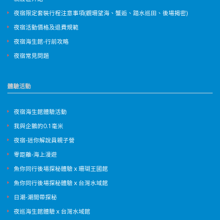
夜宿限定套裝行程注意事項(觀珊望海、蟹逅、踏水巡田、後場揭密)
夜宿活動價格及退費規範
夜宿海生館-行前攻略
夜宿常見問題
體驗活動
夜宿海生館體驗活動
我與企鵝的0.1毫米
夜宿-迷你解說員親子營
零距離-海上漫遊
魚你同行後場探秘體驗ｘ珊瑚王國館
魚你同行後場探秘體驗ｘ台灣水域館
日潮-潮間帶探秘
夜巡海生館體驗ｘ台灣水域館