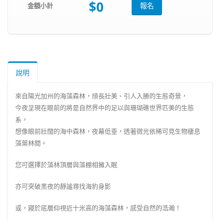
$0
金額小計
報名
說明
來自陽光加州的海藻森林，頎長壯美、引人入勝的生態奇景，
今夜呈現在眼前的將是自然界中的足以與珊瑚礁世界匹美的生態
系，
想像眼前壯闊的海中森林，夜幕低垂，透著微光依稀可見生物棲息
藻葉林間。
您可選擇於藻林頂層與藻棚相擁入眠
亦可突破黑夜的靜謐尋找海豹身影
或，寢於底層仰視近十米高的海藻森林，感受自然的浩瀚！