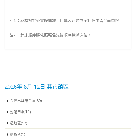
註1.：為模擬野外實際棲地，巨藻及海豹展示缸夜間皆全面熄燈
註2.：鋪床順序將依照報名先後順序選擇床位。
2026年 8月 12日 其它館區
台灣水域館全區(80)
沈船甲板(13)
極地區(47)
鯊魚區(1)