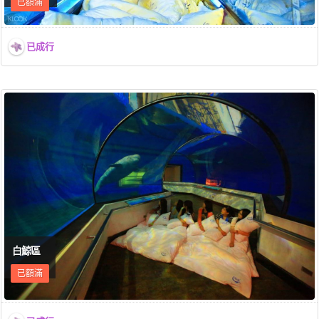
已額滿
已成行
白鯨區
已額滿