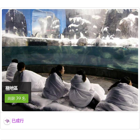
極地區
39
尚餘
名
已成行