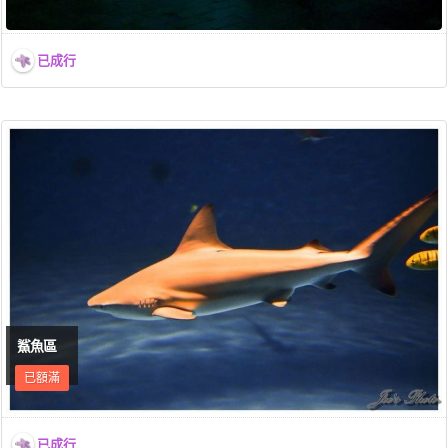
已成行
鯊魚區
已額滿
已成行