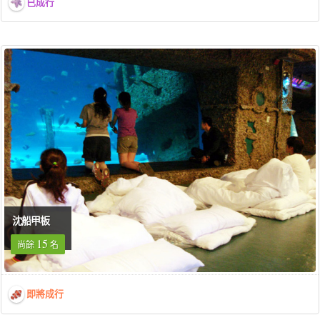
已成行
沈船甲板
15
尚餘
名
即將成行