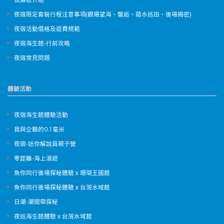
夜宿限定套裝行程注意事項(觀珊望海、蟹逅、踏水巡田、後場揭密)
夜宿活動價格及退費規範
夜宿海生館-行前攻略
夜宿常見問題
體驗活動
夜宿海生館體驗活動
我與企鵝的0.1毫米
夜宿-迷你解說員親子營
零距離-海上漫遊
魚你同行後場探秘體驗ｘ珊瑚王國館
魚你同行後場探秘體驗ｘ台灣水域館
日潮-潮間帶探秘
夜巡海生館體驗ｘ台灣水域館