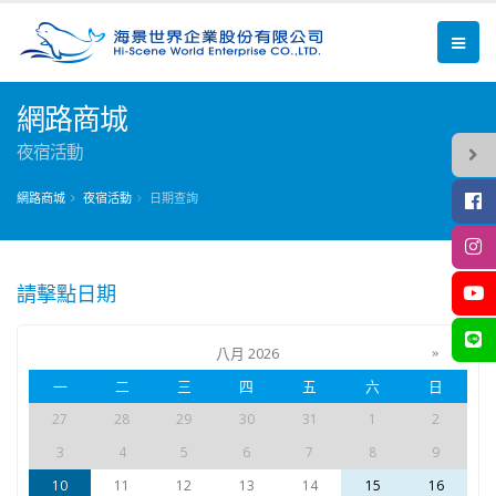
網路商城
夜宿活動
網路商城
夜宿活動
日期查詢
請擊點日期
八月 2026
»
一
二
三
四
五
六
日
27
28
29
30
31
1
2
3
4
5
6
7
8
9
10
11
12
13
14
15
16