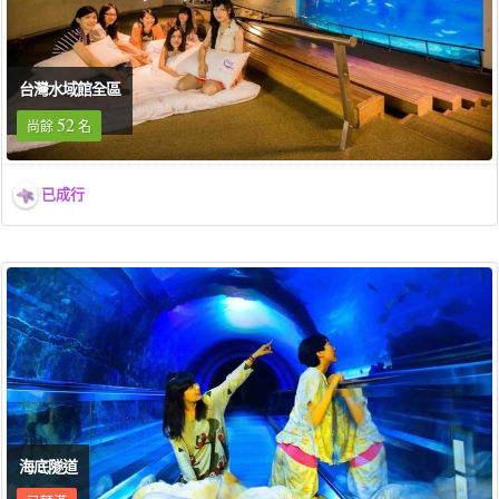
台灣水域館全區
52
尚餘
名
已成行
海底隧道