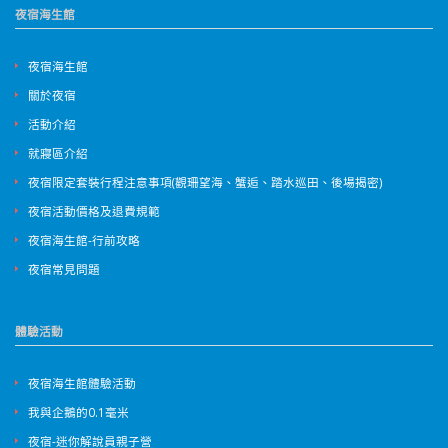
夜宿海生館
夜宿海生館
關於夜宿
活動介紹
就寢區介紹
夜宿限定套裝行程注意事項(觀珊望海、蟹逅、踏水巡田、後場揭密)
夜宿活動價格及退費規範
夜宿海生館-行前攻略
夜宿常見問題
體驗活動
夜宿海生館體驗活動
我與企鵝的0.1毫米
夜宿-迷你解說員親子營