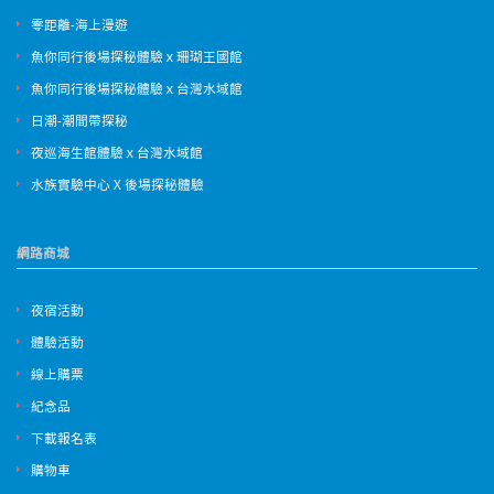
零距離-海上漫遊
魚你同行後場探秘體驗ｘ珊瑚王國館
魚你同行後場探秘體驗ｘ台灣水域館
日潮-潮間帶探秘
夜巡海生館體驗ｘ台灣水域館
水族實驗中心 X 後場探秘體驗
網路商城
夜宿活動
體驗活動
線上購票
紀念品
下載報名表
購物車