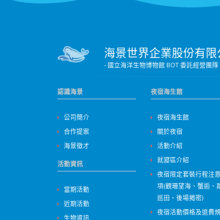
海景世界企業股份有限
- 國立海洋生物博物館 BOT 委託經
認識海景
夜宿海生館
公司簡介
夜宿海生館
合作提案
關於夜宿
海景徵才
活動介紹
就寢區介紹
活動資訊
夜宿限定套裝行程注
項(觀珊望海、蟹逅、
當期活動
巡田、後場揭密)
近期活動
夜宿活動價格及退費
生物資訊