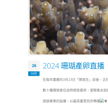
2024 珊瑚產卵直
26
04月
在每年農曆的3月23日「媽祖生」前後，正
數十種珊瑚會在這時噴發產卵，望眼看去就
透過專業的設備，以最高畫質同步轉播