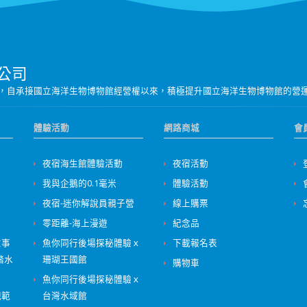
公司
營團隊，自承接國立海洋生物博物館經營權以來，積極提升國立海洋生物博物館的營
體驗活動
網路商城
會
夜宿海生館體驗活動
夜宿活動
我與企鵝的0.1毫米
體驗活動
夜宿-迷你解說員親子營
線上購票
零距離-海上漫遊
紀念品
意事
魚你同行後場探秘體驗ｘ
下載報名表
踏水
珊瑚王國館
購物車
魚你同行後場探秘體驗ｘ
規範
台灣水域館