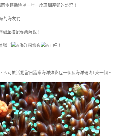
家現場同步轉播這場一年一度珊瑚產卵的盛況！
生館的海友們
體驗並搭配專業解說！
這場「
海洋粉雪夜
」吧！
民眾，即可於活動當日獲贈海洋炫彩包一個及海洋珊瑚L夾一個。