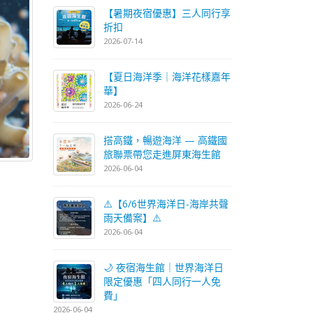
【暑期夜宿優惠】三人同行享
折扣
2026-07-14
【夏日海洋季｜海洋花樣嘉年
華】
2026-06-24
搭高鐵，暢遊海洋 — 高鐵國
旅聯票帶您走進屏東海生館
2026-06-04
⚠️【6/6世界海洋日-海岸共聲
雨天備案】⚠️
2026-06-04
🌙 夜宿海生館｜世界海洋日
限定優惠「四人同行一人免
費」
2026-06-04