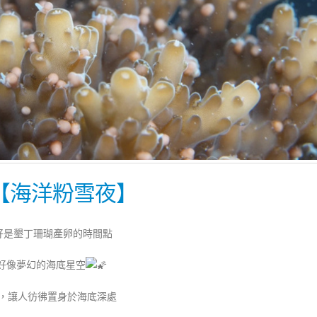
播【海洋粉雪夜】
好是墾丁珊瑚產卵的時間點
好像夢幻的海底星空
，讓人彷彿置身於海底深處