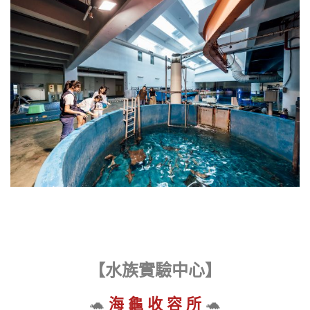
【水族實驗中心】
🐢
海 龜 收 容 所
🐢