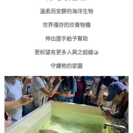
溫柔而安靜的海洋生物
世界僅存的珍貴物種
伸出援手給予幫助
更盼望有更多人與之結緣🤝
守護牠的家園