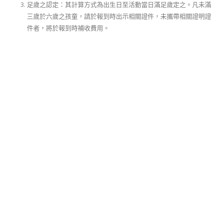
足歲之認定：其計算方式為出生日至活動當日滿足歲定之。凡未滿
三歲於六歲之孩童，請於報到時出示相關證件，未攜帶相關證明證
件者，將於報到時補收費用。