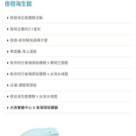
夜宿海生館
夜宿海生館體驗活動
我與企鵝的0.1毫米
夜宿-迷你解說員親子營
零距離-海上漫遊
魚你同行後場探秘體驗ｘ珊瑚王國館
魚你同行後場探秘體驗ｘ台灣水域館
日潮-潮間帶探秘
夜巡海生館體驗ｘ台灣水域館
水族實驗中心 X 後場探秘體驗