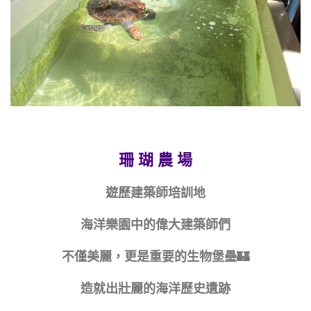
珊 瑚 農 場
遊歷建築師培訓地
海洋樂園中的偉大建築師們
不僅美麗，更是重要的生物堡壘🏰
造就出壯麗的海洋歷史遺跡