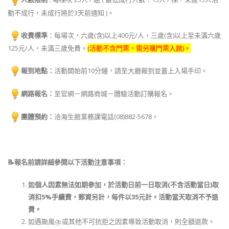
動不成行，未成行將於3天前通知 )。
收費標準
：每場次，六歲(含)以上400元/人，三歲(含)以上至未滿六歲
125元/人，未滿三歲免費。
(活動不含門票，需另購門票入館)。
報到地點：
活動開始前10分鐘，請至大廳報到並蓋上入場手印。
網路報名：
至官網－網路商城－體驗活動訂購報名。
團體預約：
洽海生館業務課電話(08)882-5678。
📝報名前請詳細參閱以下活動注意事項：
如個人因素無法如期參加，於活動日前一日取消(不含活動當日)取
消扣5%手續費，郵資另計，每件以35元計。活動當天取消不予退
費。
如遇颱風⛈或其他不可抗拒之因素導致活動取消，則全額退款。