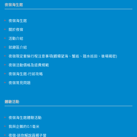
夜宿海生館
夜宿海生館
關於夜宿
活動介紹
就寢區介紹
夜宿限定套裝行程注意事項(觀珊望海、蟹逅、踏水巡田、後場揭密)
夜宿活動價格及退費規範
夜宿海生館-行前攻略
夜宿常見問題
體驗活動
夜宿海生館體驗活動
我與企鵝的0.1毫米
夜宿-迷你解說員親子營