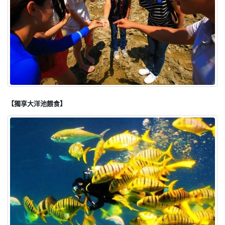
【獨享大洋池餵食】