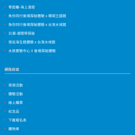
零距離-海上漫遊
魚你同行後場探秘體驗ｘ珊瑚王國館
魚你同行後場探秘體驗ｘ台灣水域館
日潮-潮間帶探秘
夜巡海生館體驗ｘ台灣水域館
水族實驗中心 X 後場探秘體驗
網路商城
夜宿活動
體驗活動
線上購票
紀念品
下載報名表
購物車