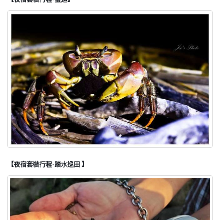
【夜宿套裝行程-踏水巡田 】