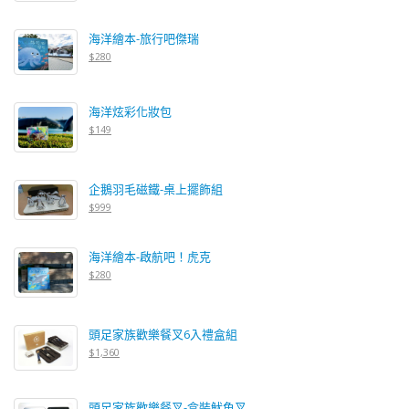
海洋繪本-旅行吧傑瑞
$280
海洋炫彩化妝包
$149
企鵝羽毛磁鐵-桌上擺飾組
$999
海洋繪本-啟航吧！虎克
$280
頭足家族歡樂餐叉6入禮盒組
$1,360
頭足家族歡樂餐叉-盒裝魷魚叉