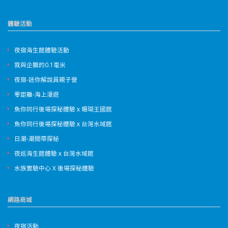
體驗活動
夜宿海生館體驗活動
我與企鵝的0.1毫米
夜宿-迷你解說員親子營
零距離-海上漫遊
魚你同行後場探秘體驗ｘ珊瑚王國館
魚你同行後場探秘體驗ｘ台灣水域館
日潮-潮間帶探秘
夜巡海生館體驗ｘ台灣水域館
水族實驗中心 X 後場探秘體驗
網路商城
夜宿活動