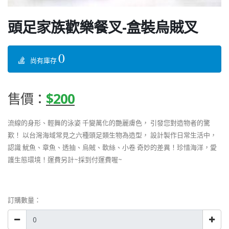
頭足家族歡樂餐叉-盒裝烏賊叉
0
尚有庫存
售價：
$200
流線的身形、輕舞的泳姿 千變萬化的艷麗膚色， 引發您對造物者的驚
歎！ 以台灣海域常見之六種頭足類生物為造型， 設計製作日常生活中，
認識 魷魚、章魚、透抽、烏賊、軟絲、小卷 奇妙的差異！珍惜海洋，愛
護生態環境！運費另計~採到付運費喔~
訂購數量：