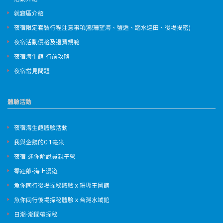
就寢區介紹
夜宿限定套裝行程注意事項(觀珊望海、蟹逅、踏水巡田、後場揭密)
夜宿活動價格及退費規範
夜宿海生館-行前攻略
夜宿常見問題
體驗活動
夜宿海生館體驗活動
我與企鵝的0.1毫米
夜宿-迷你解說員親子營
零距離-海上漫遊
魚你同行後場探秘體驗ｘ珊瑚王國館
魚你同行後場探秘體驗ｘ台灣水域館
日潮-潮間帶探秘