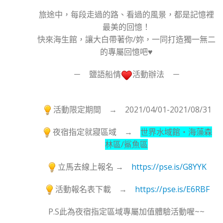
旅途中，每段走過的路、看過的風景，都是記憶裡
最美的回憶！
快來海生館，讓大白帶著你/妳，一同打造獨一無二
的專屬回憶吧♥
－ 鹽語船情
活動辦法 －
活動限定期間 → 2021/04/01-2021/08/31
夜宿指定就寢區域 →
世界水域館‧海藻森
林區/鯊魚區
立馬去線上報名 →
https://pse.is/G8YYK
活動報名表下載 →
https://pse.is/E6RBF
P.S此為夜宿指定區域專屬加值體驗活動喔~~