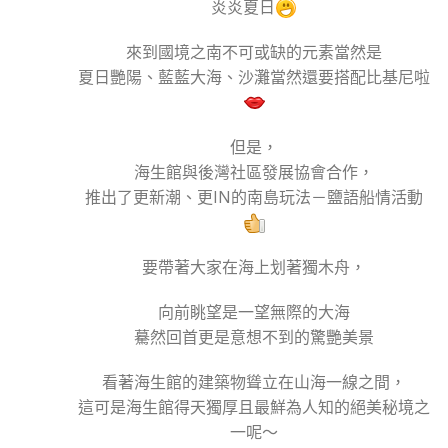
炎炎夏日
來到國境之南不可或缺的元素當然是
夏日艷陽、藍藍大海、沙灘當然還要搭配比基尼啦
但是，
海生館與後灣社區發展協會合作，
推出了更新潮、更IN的南島玩法－鹽語船情活動
要帶著大家在海上划著獨木舟，
向前眺望是一望無際的大海
驀然回首更是意想不到的驚艷美景
看著海生館的建築物聳立在山海一線之間，
這可是海生館得天獨厚且最鮮為人知的絕美秘境之
一呢～